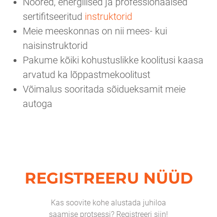
Noored, energilised ja professionaalsed
sertifitseeritud
instruktorid
Meie meeskonnas on nii mees- kui
naisinstruktorid
Pakume kõiki kohustuslikke koolitusi kaasa
arvatud ka lõppastmekoolitust
Võimalus sooritada sõidueksamit meie
autoga
REGISTREERU NÜÜD
Kas soovite kohe alustada juhiloa
saamise protsessi? Registreeri siin!