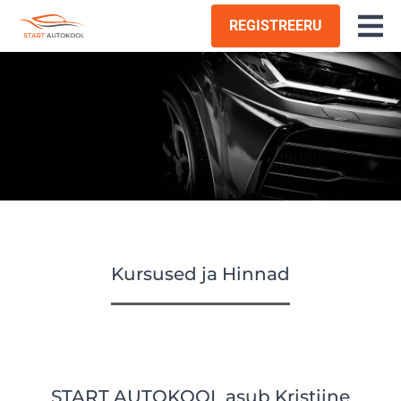
×
REGISTREERU
Avaleht
Meist
Hinnad
Kursused
Kontaktid
ET
Kursused ja Hinnad
START AUTOKOOL asub Kristiine