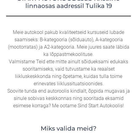
linnaosas aadressil Tulika 19
Meie autokool pakub kvaliteetseid kursuseid lubade
saamiseks: B-kategooria (sõiduauto), A-kategooria
(mootorratas) ja A2-kategooria. Meie juures saate läbida
ka lõppastmekoolituse.
Valmistame Teid ette mitte ainult sõidueksami edukaks
sooritamiseks, vaid tutvustame ka reaalset
liikluskeskkonda ning õpetame, kuidas tulla toime
erinevates liiklussituatsioonides.
Soovite tunda end autoroolis kindlalt, õppida mugavas ja
sinule sobivas keskkonnas ning sooritada eksamid
esimese korraga? Me ootame Sind Start Autokoolis!
Miks valida meid?